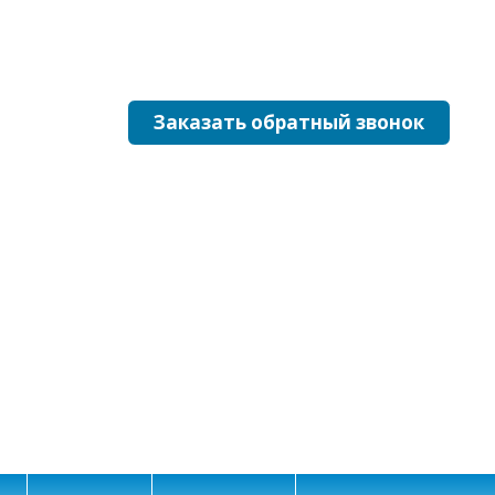
+7(499)350-23-10
Звоните: с 7:00 до 23:00 Без выходных!
Заказать обратный звонок
!